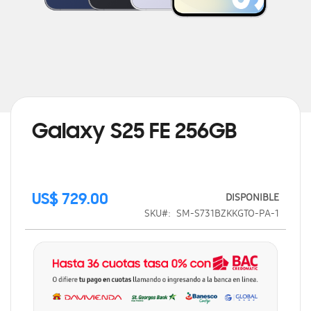
Saltar
al
comienzo
de
Galaxy S25 FE 256GB
la
galería
de
imágenes
DISPONIBLE
US$ 729.00
SKU
SM-S731BZKKGTO-PA-1