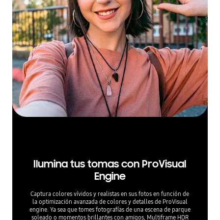
*La mejora de la resolución se basa en la comparación con Galaxy S24 FE. La calidad r
eal de la imagen podría variar según las condiciones de luz y el entorno de uso.
Ilumina tus tomas con ProVisual
Engine
Captura colores vívidos y realistas en sus fotos en función de
la optimización avanzada de colores y detalles de ProVisual
engine. Ya sea que tomes fotografías de una escena de parque
soleado o momentos brillantes con amigos, Multiframe HDR
mejora la precisión y los detalles del color para lograr fotos
impresionantes y realistas en todo momento.