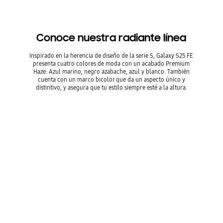
*En comparación con Galaxy S24 FE. *Espesor medido desde el pane
l de vidrio superior hasta el panel de vidrio inferior.
Conoce nuestra radiante línea
Inspirado en la herencia de diseño de la serie S, Galaxy S25 FE
presenta cuatro colores de moda con un acabado Premium
Haze: Azul marino, negro azabache, azul y blanco. También
cuenta con un marco bicolor que da un aspecto único y
distintivo, y asegura que tu estilo siempre esté a la altura.
* La disponibilidad de los colores podría variar en función del país, la r
egión o el operador.