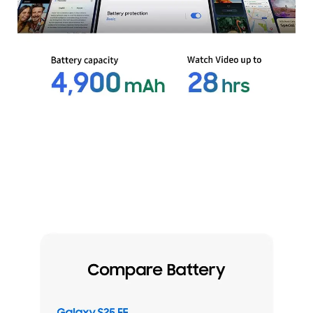
*La duración real de la batería podría variar según el entorno de la red, el uso de la a
plicación, la configuración de las funciones, la frecuencia de llamadas y mensajes, los
hábitos de carga y otros factores. La capacidad nominal de Galaxy S25 FE es de 4,75
5 mAh. La capacidad nominal de Galaxy S24 FE es de 4,565 mAh. El rendimiento de la
batería se calcula en función de los perfiles de uso promedio del usuario recopilado
s por UX Connect Research.