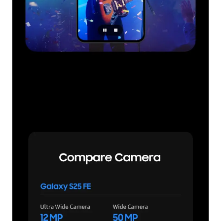
*En comparación con Galaxy S24 FE. *Los resultados pueden variar según las condic
iones de la toma como tener múltiples sujetos, estar fuera de foco o fotografiar suj
etos en movimiento.