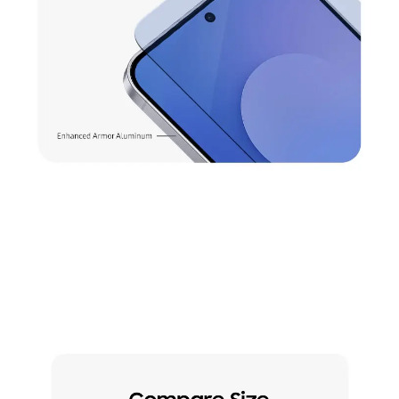
*El vidrio trasero no incluye el vidrio de la cámara. El marco no incluye teclas de volu
men y laterales ni bandeja SIM. *Galaxy S25 FE se clasifica como IP68. *Basado en co
ndiciones de prueba de laboratorio para una inmersión de hasta 1.5 metros en agu
a dulce por un máximo de 30 minutos y para protección contra un objeto sólido de
más de 1 mm, como un alambre. No se recomienda su uso en playas o albercas. La r
esistencia al agua del dispositivo no es permanente y puede disminuir con el tiemp
o debido al uso y desgaste normal.