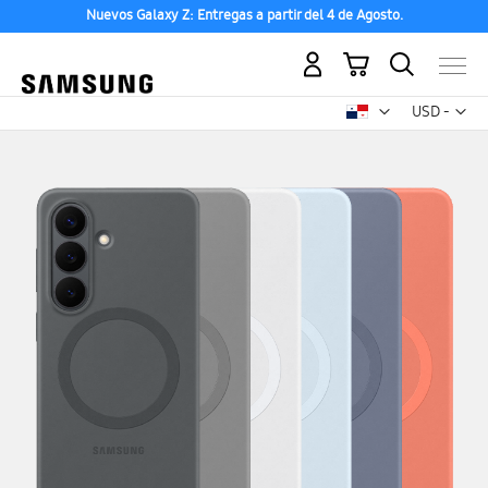
Nuevos Galaxy Z: Entregas a partir del 4 de Agosto.
Mi carrito
Mon
USD -
dólar
estadounid
Saltar
al
final
de
la
galería
de
imágenes