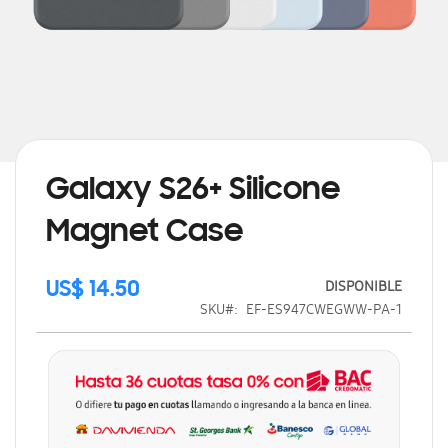
Saltar
al
comienzo
de
Galaxy S26+ Silicone
la
galería
Magnet Case
de
imágenes
DISPONIBLE
US$ 14.50
SKU
EF-ES947CWEGWW-PA-1