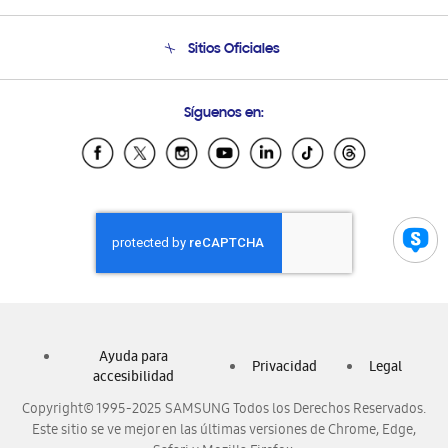
Venta a Empresas - B2B
Soporte telefónico
Sitios Oficiales
Seguimiento de tu pedido
Soporte vía eMail
Condiciones de Compra
Preguntas Frecuentes
Samsung Costa Rica
Síguenos en:
Samsung Ecuador
Samsung El Salvador
Samsung Guatemala
Samsung Honduras
Samsung Nicaragua
Samsung Panamá
Samsung República Dominicana
Samsung Venezuela
Ayuda para
Privacidad
Legal
accesibilidad
Copyright© 1995-2025 SAMSUNG Todos los Derechos Reservados.
Este sitio se ve mejor en las últimas versiones de Chrome, Edge,