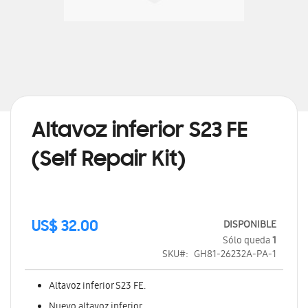
Saltar
al
comienzo
de
Altavoz inferior S23 FE
la
galería
(Self Repair Kit)
de
imágenes
DISPONIBLE
US$ 32.00
Sólo queda
1
SKU
GH81-26232A-PA-1
Altavoz inferior S23 FE.
Nuevo altavoz inferior.