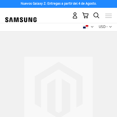
Nuevos Galaxy Z: Entregas a partir del 4 de Agosto.
Compra ahora con ENVÍO GRATIS entre 24 y 72h
Mi carrito
Mon
USD -
dólar
estadounid
Saltar
al
final
de
la
galería
de
imágenes