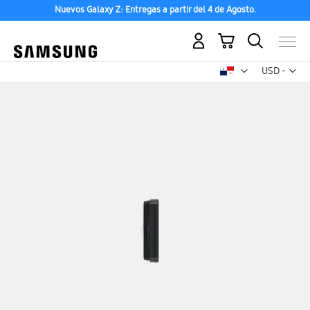
Nuevos Galaxy Z: Entregas a partir del 4 de Agosto.
Mi carrito
Mon
USD -
dólar
estadounid
Saltar
al
final
de
la
galería
de
imágenes