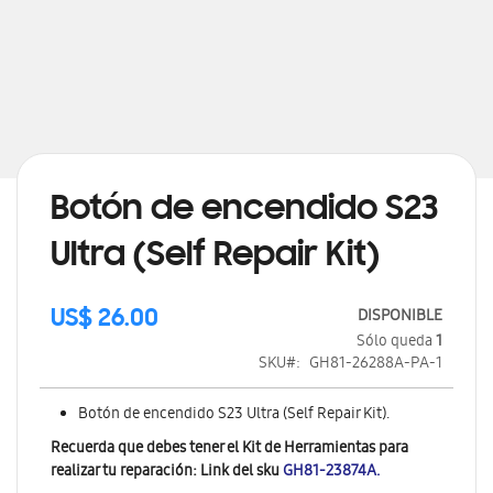
Saltar
al
comienzo
de
Botón de encendido S23
la
galería
Ultra (Self Repair Kit)
de
imágenes
DISPONIBLE
US$ 26.00
Sólo queda
1
SKU
GH81-26288A-PA-1
Botón de encendido S23 Ultra (Self Repair Kit).
Recuerda que debes tener el Kit de Herramientas para
realizar tu reparación: Link del sku
GH81-23874A.