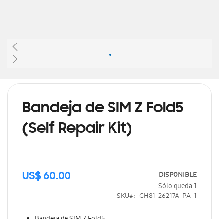
Saltar
al
comienzo
de
Bandeja de SIM Z Fold5
la
galería
(Self Repair Kit)
de
imágenes
DISPONIBLE
US$ 60.00
Sólo queda
1
SKU
GH81-26217A-PA-1