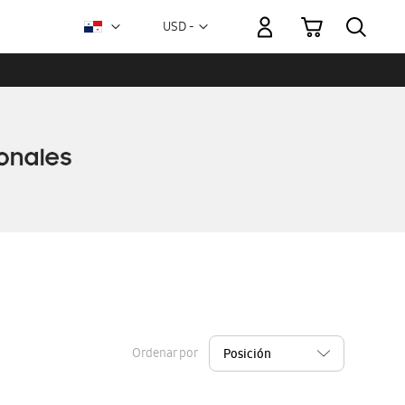
Mi carrito
Moneda
USD -
dólar
estadounidense
Ordenar por