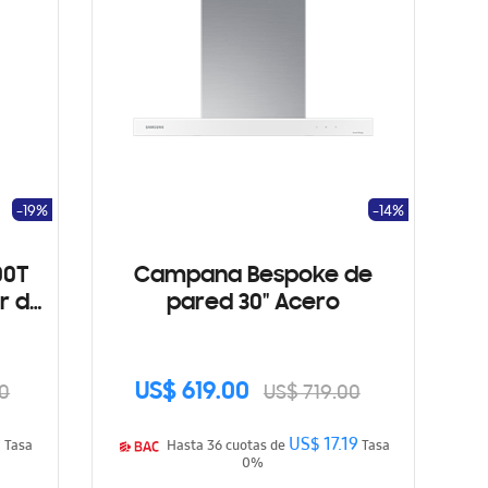
-19%
-14%
00T
Campana Bespoke de
r de
pared 30" Acero
US$ 619.00
0
US$ 719.00
9
US$ 17.19
Tasa
Hasta 36 cuotas de
Tasa
0%