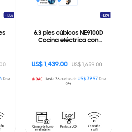
-13%
-13%
es
6.3 pies cúbicos NE9100D
Cocina eléctrica con
cámara de horno en el
interior
US$ 1,439.00
.00
US$ 1,659.00
6
US$ 39.97
Tasa
Hasta 36 cuotas de
Tasa
0%