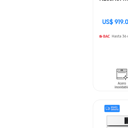
Ca
US$ 919.
AÑADIR AL C