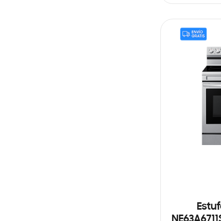
AÑADIR AL C
Estuf
NE63A6711