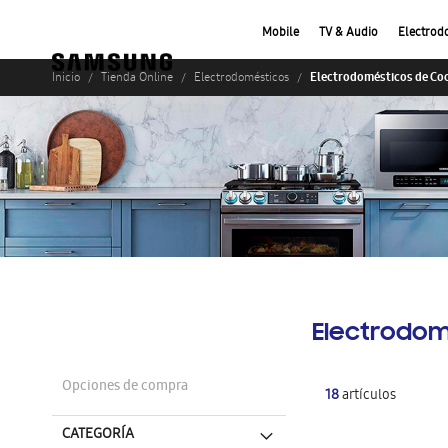
Mobile
TV & Audio
Electrod
Electrodomésticos de Co
Inicio
Tienda Online
Electrodomésticos
Electrodom
Opciones de compra
18
artículos
CATEGORÍA