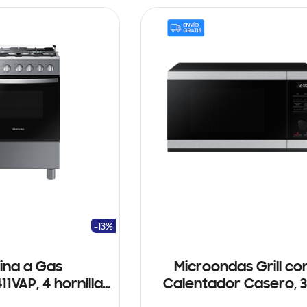
-13%
ina a Gas
Microondas Grill co
1VAP, 4 hornillas
Calentador Casero, 3
lver Look
Negro