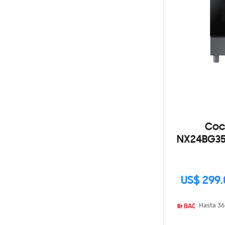
Coc
NX24BG354
Si
US$ 299