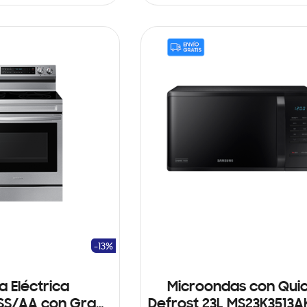
ARRITO
AÑADIR AL CARRITO
-13%
a Eléctrica
Microondas con Qui
SS/AA con Gran
Defrost 23L MS23K3513