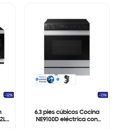
-12%
-13%
n
6.3 pies cúbicos Cocina
2L
NE9100D eléctrica con
cámara de horno en el