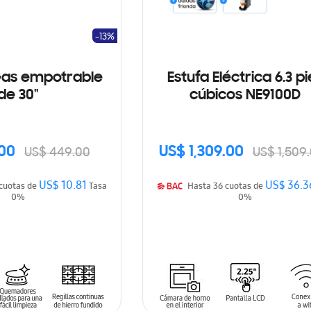
-13%
Gas empotrable
Estufa Eléctrica 6.3 pi
de 30"
cúbicos NE9100D
00
US$ 1,309.00
US$ 449.00
US$ 1,509
US$ 10.81
US$ 36.3
Hasta 36 cuotas de
Tasa
Hasta 36 cuotas de
0%
0%