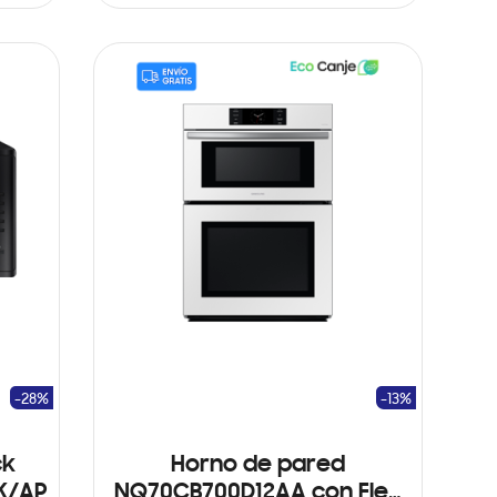
AÑADIR AL CARRITO
-28%
-13%
ck
Horno de pared
AK/AP
NQ70CB700D12AA con Flex