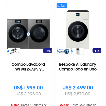
-13%
-13%
Combo Lavadora
Bespoke AI Laundry
WF90F26ADS y
Combo Todo en Uno
Secadora a Gas
DV90F24UPS
US$ 1,998.00
US$ 2,499.00
US$ 2,298.00
US$ 2,879.00
Hasta 36 cuotas de
Hasta 36 cuotas de