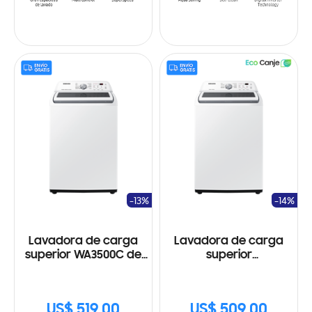
-13%
-14%
Lavadora de carga
Lavadora de carga
superior WA3500C de
superior
23 kg con gran
WA21B3543GW/AP
capacidad y
Ecobubble™
US$ 519.00
US$ 509.00