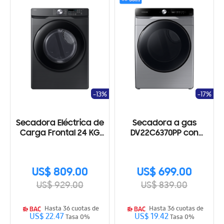
-13%
-17%
Secadora Eléctrica de
Secadora a gas
Carga Frontal 24 KG
DV22C6370PP con
DVE24DG8000VAP
MultiSteam, 22Kg
US$ 809.00
US$ 699.00
US$ 929.00
US$ 839.00
Hasta 36 cuotas de
Hasta 36 cuotas de
US$ 22.47
US$ 19.42
Tasa 0%
Tasa 0%