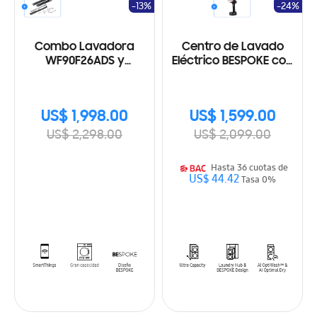
-13%
-24%
Combo Lavadora
Centro de Lavado
WF90F26ADS y
Eléctrico BESPOKE con
Secadora a Eléctrica
Laundry Hub de gran
DV90F24UES
capacidad
WH22DBH570EVAP
US$ 1,998.00
US$ 1,599.00
US$ 2,298.00
US$ 2,099.00
Hasta 36 cuotas de
US$ 44.42
Tasa 0%