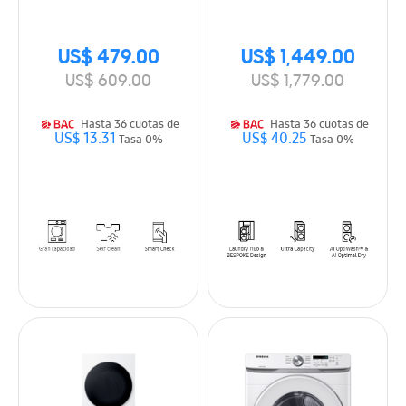
(WF20T6000AW/AX) con
Hub de gran
Autolimpieza+, VRT
capacidad
Plus™ y Smart Check
WH46DBH100EWA3
US$ 479.00
US$ 1,449.00
US$ 609.00
US$ 1,779.00
Hasta 36 cuotas de
Hasta 36 cuotas de
US$ 13.31
US$ 40.25
Tasa 0%
Tasa 0%