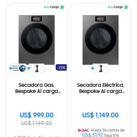
-13%
Secadora Gas,
Secadora Eléctrica,
Bespoke AI carga
Bespoke AI carga
frontal 24 Kg, AI Home y
frontal 24 Kg, AI Home y
AI OptiDry+™
AI OptiDry+™
US$ 999.00
US$ 1,149.00
US$ 1,149.00
Hasta 36 cuotas de
US$ 31.92
Tasa 0%