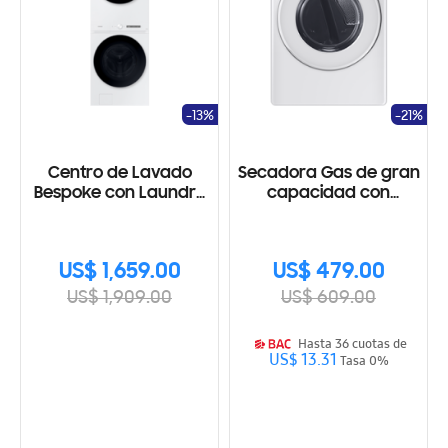
-13%
-21%
Centro de Lavado
Secadora Gas de gran
Bespoke con Laundry
capacidad con
Hub de gran
funciones MultiSteam y
capacidad
Sensor Dry
WH46DBH100GWA3
US$ 1,659.00
US$ 479.00
US$ 1,909.00
US$ 609.00
Hasta 36 cuotas de
US$ 13.31
Tasa 0%