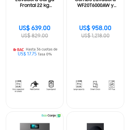
Frontal 22 kg
WF20T6000AW y
Multicontrol y AI Control
Secadora a Eléctrica
DVE20T6000W
US$ 639.00
US$ 958.00
US$ 829.00
US$ 1,218.00
Hasta 36 cuotas de
US$ 17.75
Tasa 0%