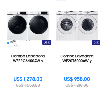
-23%
-21%
Combo Labadora
Combo Lavadora
WF22C6400AW y
WF20T6000AW y
Secadora a Gas
Secadora a Gas
DV22C6370PW
DV20T6000PW
US$ 1,278.00
US$ 958.00
US$ 1,658.00
US$ 1,218.00