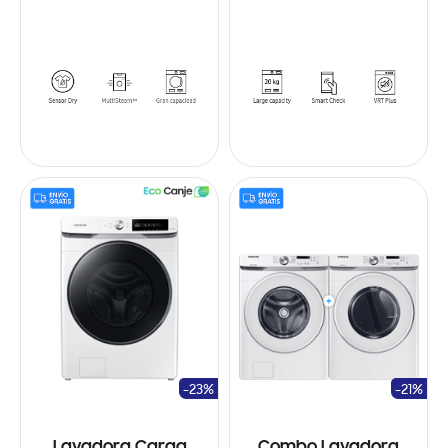
-23%
-21%
Lavadora Carga
Combo Lavadora