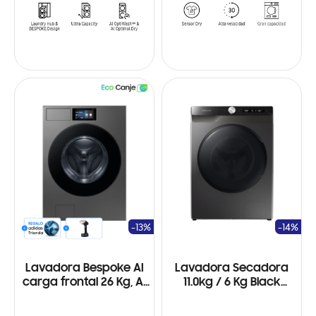
-13%
-14%
Lavadora Bespoke AI
Lavadora Secadora
carga frontal 26 Kg, AI
11.0kg / 6 Kg Black
Home y AI OptiWash+™
Motor Digital Inverter
120V 60Hz