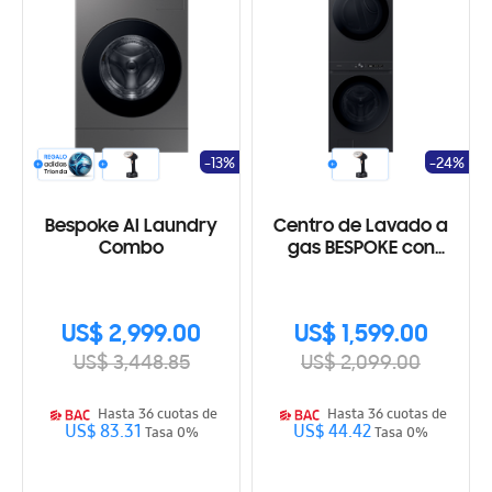
-13%
-24%
Bespoke AI Laundry
Centro de Lavado a
Combo
gas BESPOKE con
Laundry Hub de gran
capacidad
WH22DBH570PVAP
US$ 2,999.00
US$ 1,599.00
US$ 3,448.85
US$ 2,099.00
Hasta 36 cuotas de
Hasta 36 cuotas de
US$ 83.31
US$ 44.42
Tasa 0%
Tasa 0%