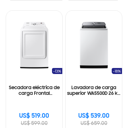
-13%
-18%
Secadora eléctrica de
Lavadora de carga
carga Frontal
superior WA5500D 26 kg
DVE22A3200W con
con gran capacidad
Sensor Dry
US$ 519.00
US$ 539.00
US$ 599.00
US$ 659.00