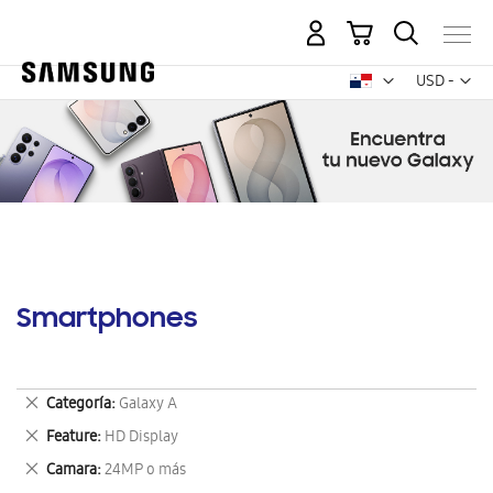
Mi carrito
Mon
USD -
dólar
estadounid
Smartphones
Eliminar
Categoría
Galaxy A
este
Eliminar
Feature
HD Display
artículo
este
Eliminar
Camara
24MP o más
artículo
este