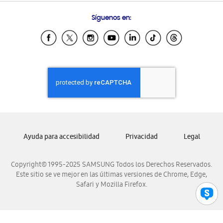
Condiciones de Compra
Preguntas Frecuentes
Samsung Costa Rica
Síguenos en:
Samsung Ecuador
Samsung El Salvador
Samsung Guatemala
Samsung Honduras
Samsung Nicaragua
Samsung Panamá
Samsung República Dominicana
Samsung Venezuela
Ayuda para accesibilidad
Privacidad
Legal
Copyright© 1995-2025 SAMSUNG Todos los Derechos Reservados.
Este sitio se ve mejor en las últimas versiones de Chrome, Edge,
Safari y Mozilla Firefox.