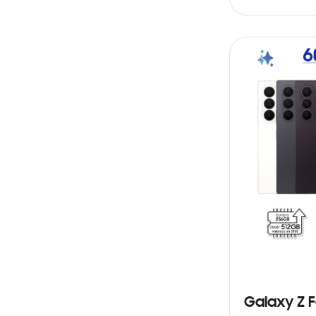
AÑADIR AL C
Galaxy Z F