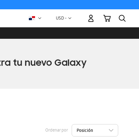
Mi carrito
Moneda
USD -
dólar
estadounidense
Ordenar por