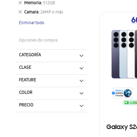
Eliminar
Memoria
512GB
este
Eliminar
Camara
24MP o más
artículo
este
Eliminar todo
artículo
Opciones de compra
CATEGORÍA
CLASE
FEATURE
COLOR
PRECIO
Galaxy S2