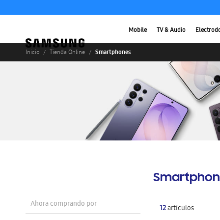
Mobile
TV & Audio
Electrod
Smartphones
Inicio
Tienda Online
Smartphon
Ahora comprando por
12
artículos