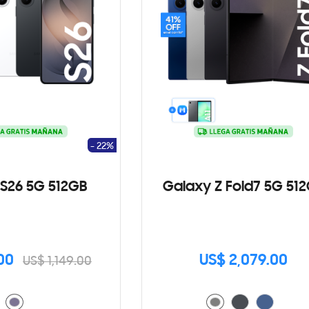
- 22%
S26 5G 512GB
Galaxy Z Fold7 5G 51
00
US$ 2,079.00
US$ 1,149.00