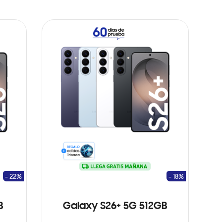
- 22%
- 18%
B
Galaxy S26+ 5G 512GB