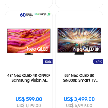
-50%
-42%
43" Neo QLED 4K QN90F
85" Neo QLED 8K
Samsung Vision AI
QN800D Smart TV
Smart TV (2025)
(2024)
US$ 599.00
US$ 3,499.00
US$ 1,199.00
US$ 5,999.00