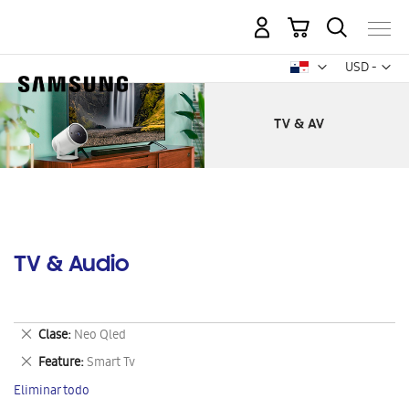
Mi carrito
Mon
USD -
dólar
estadounid
TV & Audio
Eliminar
Clase
Neo Qled
este
Eliminar
Feature
Smart Tv
artículo
este
Eliminar todo
artículo