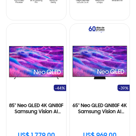
-44%
-39%
85" Neo QLED 4K QN80F
65" Neo QLED QN80F 4K
Samsung Vision AI
Samsung Vision AI
Smart TV (2025)
Smart TV (2025)
US$ 1,779.00
US$ 969.00