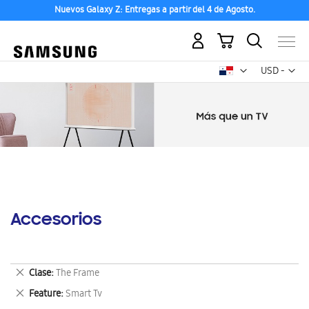
Nuevos Galaxy Z: Entregas a partir del 4 de Agosto.
Mi carrito
Mon
USD -
dólar
estadounid
Accesorios
Eliminar
Clase
The Frame
este
Eliminar
Feature
Smart Tv
artículo
este