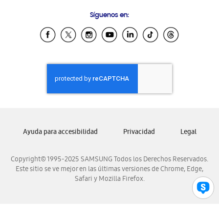
Condiciones de Compra
Preguntas Frecuentes
Samsung Costa Rica
Síguenos en:
Samsung Ecuador
Samsung El Salvador
Samsung Guatemala
Samsung Honduras
Samsung Nicaragua
Samsung Panamá
Samsung República Dominicana
Samsung Venezuela
Ayuda para accesibilidad
Privacidad
Legal
Copyright© 1995-2025 SAMSUNG Todos los Derechos Reservados.
Este sitio se ve mejor en las últimas versiones de Chrome, Edge,
Safari y Mozilla Firefox.