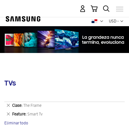
Mi carrito
Mon
USD -
dólar
estadounid
TVs
Eliminar
Clase
The Frame
este
Eliminar
Feature
Smart Tv
artículo
este
Eliminar todo
artículo