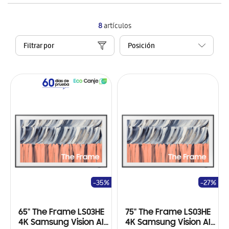
8
artículos
Filtrar por
-35%
-27%
65" The Frame LS03HE
75" The Frame LS03HE
4K Samsung Vision AI
4K Samsung Vision AI