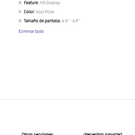
Eliminar
Feature
HD Display
este
Eliminar
Color
Azul Polar
artículo
este
Eliminar
Tamaño de pantalla
6.0" - 6.9"
artículo
este
Eliminar todo
artículo
Otras secciones
¿Necesitas soporte?