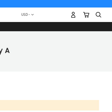
Mi carrito
Moneda
USD -
dólar
estadounidense