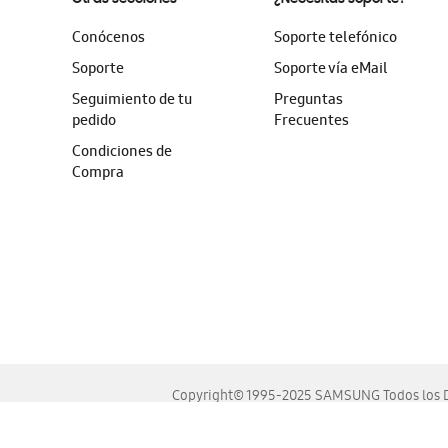
Conócenos
Soporte telefónico
Soporte
Soporte vía eMail
Seguimiento de tu
Preguntas
pedido
Frecuentes
Condiciones de
Compra
Copyright© 1995-2025 SAMSUNG Todos los D
Este sitio se ve mejor en las últimas versiones de Chrome