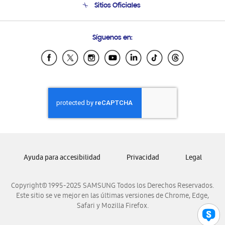
Sitios Oficiales
Condiciones de Compra
Soporte vía eMail
Preguntas Frecuentes
Samsung Costa Rica
Síguenos en:
Samsung Ecuador
Samsung El Salvador
Samsung Guatemala
Samsung Honduras
Samsung Nicaragua
Samsung Panamá
Samsung República Dominicana
Samsung Venezuela
Ayuda para accesibilidad
Privacidad
Legal
Copyright© 1995-2025 SAMSUNG Todos los Derechos Reservados.
Este sitio se ve mejor en las últimas versiones de Chrome, Edge,
Safari y Mozilla Firefox.