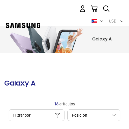
Mi carrito
Mon
USD -
dólar
estadounid
Galaxy A
16
artículos
Filtrar por