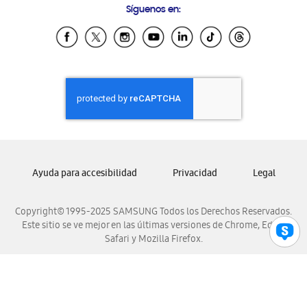
Síguenos en:
Samsung Ecuador
Samsung El Salvador
Samsung Guatemala
Samsung Honduras
Samsung Nicaragua
Samsung Panamá
Samsung República Dominicana
Samsung Venezuela
Ayuda para accesibilidad
Privacidad
Legal
Copyright© 1995-2025 SAMSUNG Todos los Derechos Reservados.
Este sitio se ve mejor en las últimas versiones de Chrome, Edge,
Safari y Mozilla Firefox.