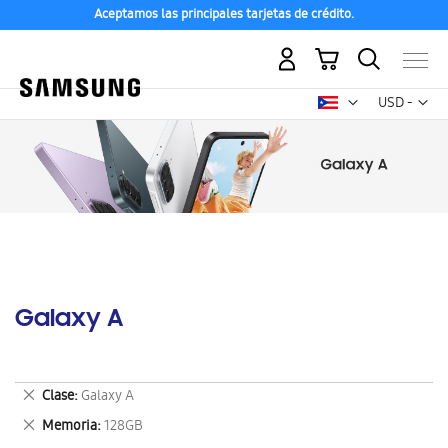
Aceptamos las principales tarjetas de crédito.
Mi carrito
Mon
USD -
dólar
estadounid
Galaxy A
Eliminar
Clase
Galaxy A
este
Eliminar
Memoria
128GB
artículo
este