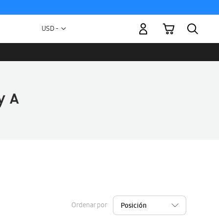
Mi carrito
Moneda
USD -
dólar
estadounidense
Ordenar por