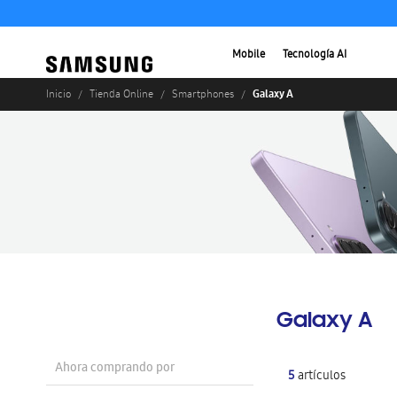
Mobile
Tecnología AI
Galaxy A
Inicio
Tienda Online
Smartphones
Galaxy A
Ahora comprando por
5
artículos