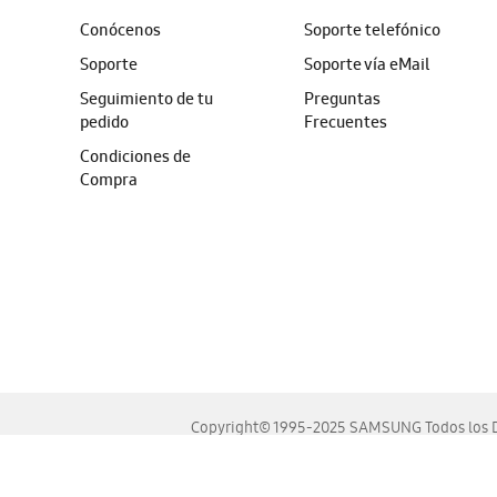
Conócenos
Soporte telefónico
Soporte
Soporte vía eMail
Seguimiento de tu
Preguntas
pedido
Frecuentes
Condiciones de
Compra
Copyright© 1995-2025 SAMSUNG Todos los D
Este sitio se ve mejor en las últimas versiones de Chrome