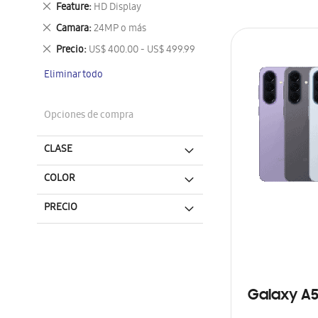
Eliminar
Feature
HD Display
este
Eliminar
Camara
24MP o más
artículo
este
Eliminar
Precio
US$ 400.00 - US$ 499.99
artículo
este
Eliminar todo
artículo
Opciones de compra
CLASE
COLOR
PRECIO
Galaxy A5