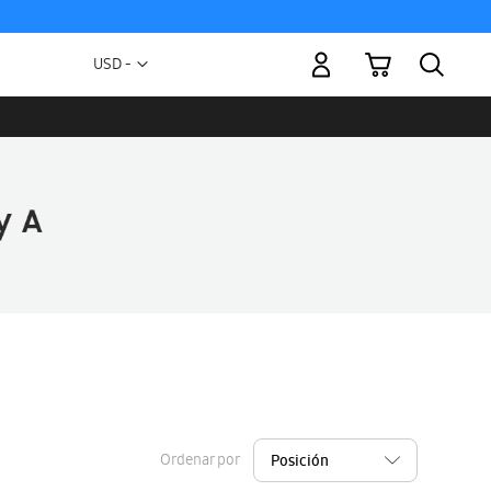
Mi carrito
Moneda
USD -
dólar
estadounidense
Ordenar por