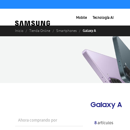
Mobile
Tecnología AI
Galaxy A
Inicio
Tienda Online
Smartphones
Galaxy A
Ahora comprando por
8
artículos