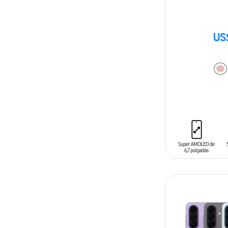
US
AÑADIR AL C