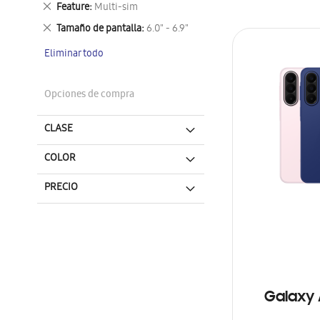
Eliminar
Feature
Multi-sim
este
Eliminar
Tamaño de pantalla
6.0" - 6.9"
artículo
este
Eliminar todo
artículo
Opciones de compra
CLASE
COLOR
PRECIO
Galaxy 