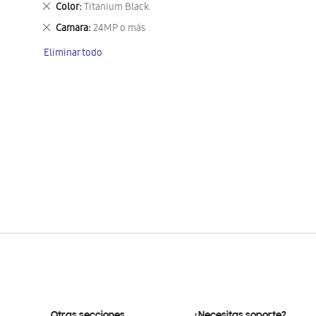
Eliminar
Color
Titanium Black.
este
Eliminar
Camara
24MP o más
artículo
este
Eliminar todo
artículo
Otras secciones
¿Necesitas soporte?