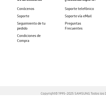
Conócenos
Soporte telefónico
Soporte
Soporte vía eMail
Seguimiento de tu
Preguntas
pedido
Frecuentes
Condiciones de
Compra
Copyright© 1995-2025 SAMSUNG Todos los D
Este sitio se ve mejor en las últimas versiones de Chrome