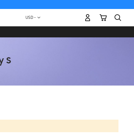
Mi carrito
Moneda
USD -
dólar
estadounidense