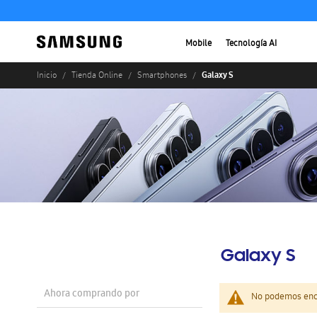
Mobile
Tecnología AI
Galaxy S
Inicio
Tienda Online
Smartphones
Galaxy S
Ahora comprando por
No podemos enco