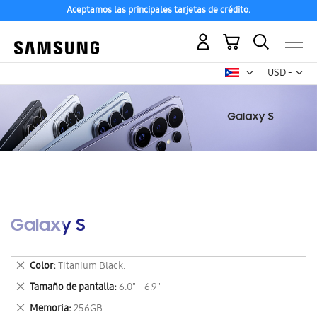
Aceptamos las principales tarjetas de crédito.
Mi carrito
Mon
USD -
dólar
estadounid
Galaxy S
Eliminar
Color
Titanium Black.
este
Eliminar
Tamaño de pantalla
6.0" - 6.9"
artículo
este
Eliminar
Memoria
256GB
artículo