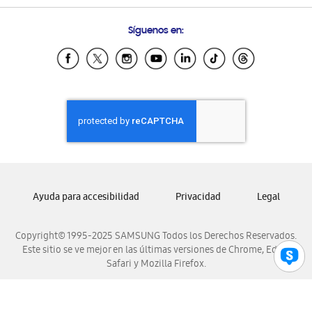
Preguntas Frecuentes
Samsung Costa Rica
Síguenos en:
Samsung Ecuador
Samsung El Salvador
Samsung Guatemala
Samsung Honduras
Samsung Nicaragua
Samsung Panamá
Samsung República Dominicana
Samsung Venezuela
Ayuda para accesibilidad
Privacidad
Legal
Copyright© 1995-2025 SAMSUNG Todos los Derechos Reservados.
Este sitio se ve mejor en las últimas versiones de Chrome, Edge,
Safari y Mozilla Firefox.