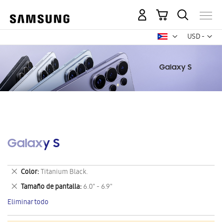
Mi carrito
Mon
USD -
dólar
estadounid
Galaxy S
Eliminar
Color
Titanium Black.
este
Eliminar
Tamaño de pantalla
6.0" - 6.9"
artículo
este
Eliminar todo
artículo