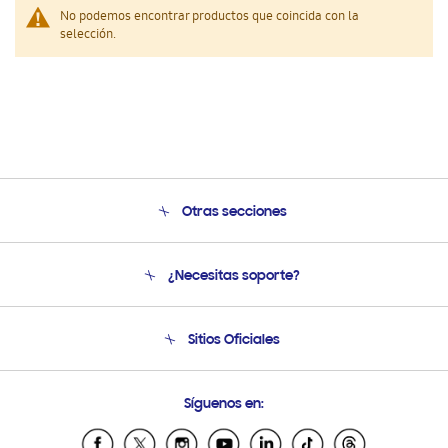
No podemos encontrar productos que coincida con la
selección.
Otras secciones
Conócenos
¿Necesitas soporte?
Soporte
Seguimiento de tu pedido
Soporte telefónico
Sitios Oficiales
Condiciones de Compra
Soporte vía eMail
Preguntas Frecuentes
Samsung Costa Rica
Síguenos en:
Samsung Ecuador
Samsung El Salvador