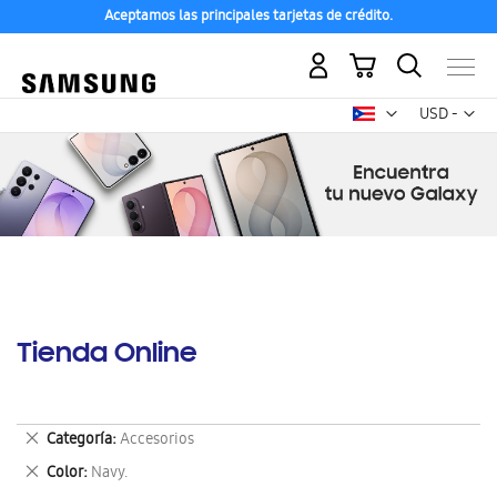
Aceptamos las principales tarjetas de crédito.
Mi carrito
Mon
USD -
dólar
estadounid
Tienda Online
Eliminar
Categoría
Accesorios
este
Eliminar
Color
Navy.
artículo
este