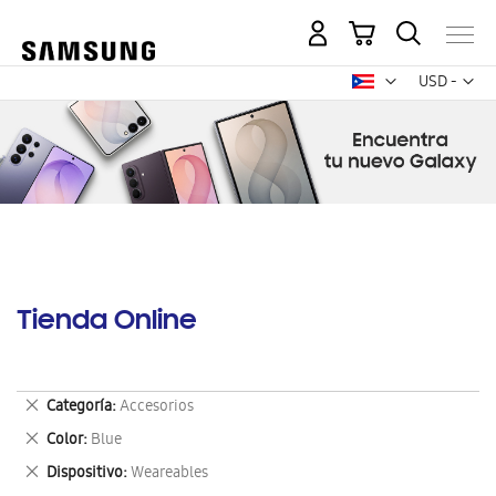
Mi carrito
Mon
USD -
dólar
estadounid
Tienda Online
Eliminar
Categoría
Accesorios
este
Eliminar
Color
Blue
artículo
este
Eliminar
Dispositivo
Weareables
artículo
este