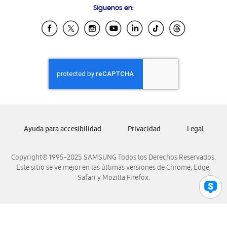
Síguenos en:
Samsung Ecuador
Samsung El Salvador
Samsung Guatemala
Samsung Honduras
Samsung Nicaragua
Samsung Panamá
Samsung República Dominicana
Samsung Venezuela
Ayuda para accesibilidad
Privacidad
Legal
Copyright© 1995-2025 SAMSUNG Todos los Derechos Reservados.
Este sitio se ve mejor en las últimas versiones de Chrome, Edge,
Safari y Mozilla Firefox.