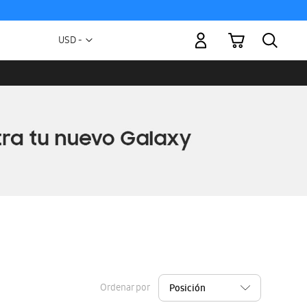
Mi carrito
Moneda
USD -
dólar
estadounidense
Ordenar por