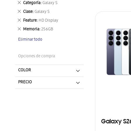
Eliminar
Categoría
Galaxy S
este
Eliminar
Clase
Galaxy S
artículo
este
Eliminar
Feature
HD Display
artículo
este
Eliminar
Memoria
256GB
artículo
este
Eliminar todo
artículo
Opciones de compra
COLOR
PRECIO
Galaxy S2