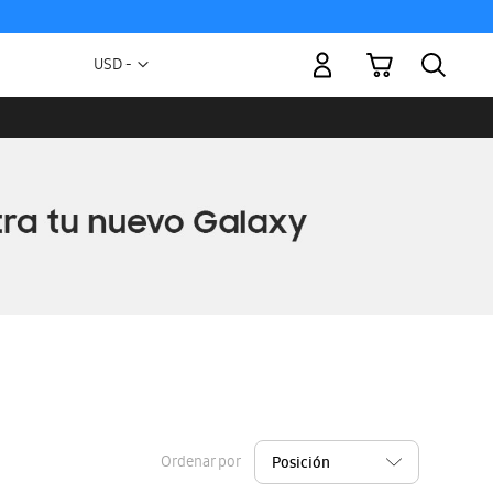
Mi carrito
Moneda
USD -
dólar
estadounidense
Ordenar por