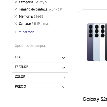
Eliminar
Categoría
Galaxy S
este
Eliminar
Tamaño de pantalla
6.0" - 6.9"
artículo
este
Eliminar
Memoria
256GB
artículo
este
Eliminar
Camara
24MP o más
artículo
este
Eliminar todo
artículo
Opciones de compra
CLASE
FEATURE
COLOR
PRECIO
Galaxy S2