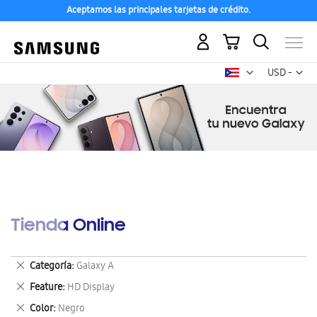
Aceptamos las principales tarjetas de crédito.
Mi carrito
Mon
USD -
dólar
estadounid
Tienda Online
Eliminar
Categoría
Galaxy A
este
Eliminar
Feature
HD Display
artículo
este
Eliminar
Color
Negro
artículo