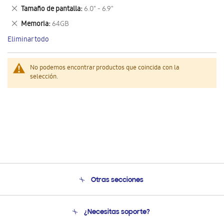
este
Eliminar
Tamaño de pantalla
6.0" - 6.9"
artículo
este
Eliminar
Memoria
64GB
artículo
este
Eliminar todo
artículo
No podemos encontrar productos que coincida con la
selección.
Otras secciones
Conócenos
¿Necesitas soporte?
Soporte