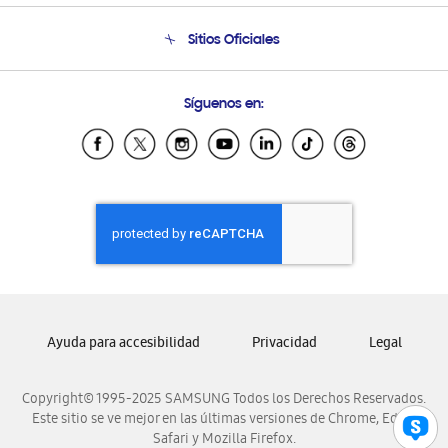
Seguimiento de tu pedido
Soporte telefónico
Sitios Oficiales
Condiciones de Compra
Soporte vía eMail
Preguntas Frecuentes
Samsung Costa Rica
Síguenos en:
Samsung Ecuador
Samsung El Salvador
Samsung Guatemala
Samsung Honduras
Samsung Nicaragua
Samsung Panamá
Samsung República Dominicana
Samsung Venezuela
Ayuda para accesibilidad
Privacidad
Legal
Copyright© 1995-2025 SAMSUNG Todos los Derechos Reservados.
Este sitio se ve mejor en las últimas versiones de Chrome, Edge,
Safari y Mozilla Firefox.