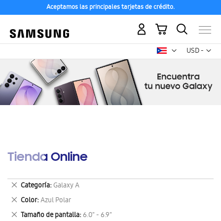
Aceptamos las principales tarjetas de crédito.
Mi carrito
Mon
USD -
dólar
estadounid
Tienda Online
Eliminar
Categoría
Galaxy A
este
Eliminar
Color
Azul Polar
artículo
este
Eliminar
Tamaño de pantalla
6.0" - 6.9"
artículo