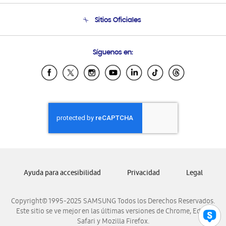
Seguimiento de tu pedido
Soporte telefónico
Sitios Oficiales
Condiciones de Compra
Soporte vía eMail
Preguntas Frecuentes
Samsung Costa Rica
Síguenos en:
Samsung Ecuador
Samsung El Salvador
Samsung Guatemala
Samsung Honduras
Samsung Nicaragua
Samsung Panamá
Samsung República Dominicana
Samsung Venezuela
Ayuda para accesibilidad
Privacidad
Legal
Copyright© 1995-2025 SAMSUNG Todos los Derechos Reservados.
Este sitio se ve mejor en las últimas versiones de Chrome, Edge,
Safari y Mozilla Firefox.