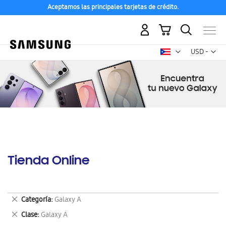
Aceptamos las principales tarjetas de crédito.
Mi carrito
Mon
USD -
dólar
estadounid
Tienda Online
Eliminar
Categoría
Galaxy A
este
Eliminar
Clase
Galaxy A
artículo
este