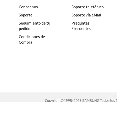
Conócenos
Soporte telefónico
Soporte
Soporte vía eMail
Seguimiento de tu
Preguntas
pedido
Frecuentes
Condiciones de
Compra
Copyright© 1995-2025 SAMSUNG Todos los D
Este sitio se ve mejor en las últimas versiones de Chrome