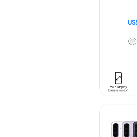
US
AÑADIR AL C