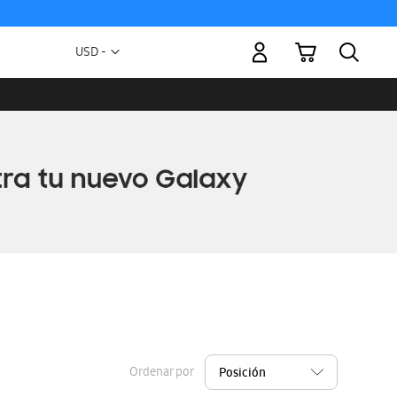
Mi carrito
Moneda
USD -
dólar
estadounidense
Ordenar por