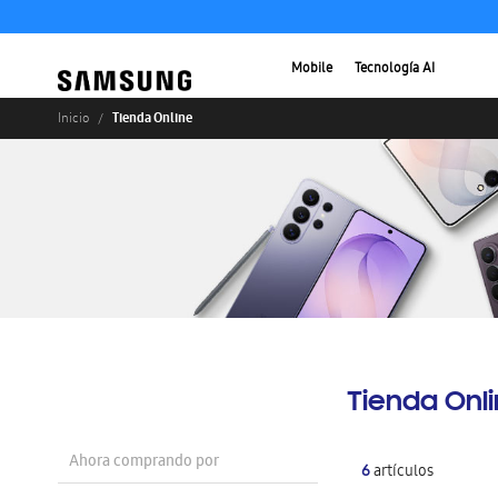
Mobile
Tecnología AI
Tienda Online
Inicio
Tienda Onl
Ahora comprando por
6
artículos