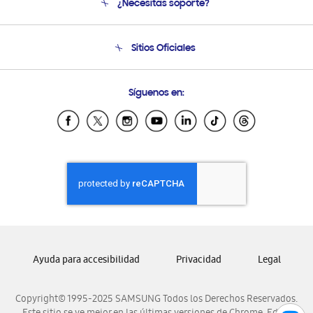
¿Necesitas soporte?
Soporte
Seguimiento de tu pedido
Soporte telefónico
Sitios Oficiales
Condiciones de Compra
Soporte vía eMail
Preguntas Frecuentes
Samsung Costa Rica
Síguenos en:
Samsung Ecuador
Samsung El Salvador
Samsung Guatemala
Samsung Honduras
Samsung Nicaragua
Samsung Panamá
Samsung República Dominicana
Samsung Venezuela
Ayuda para accesibilidad
Privacidad
Legal
Copyright© 1995-2025 SAMSUNG Todos los Derechos Reservados.