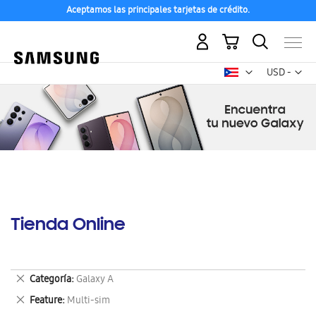
Aceptamos las principales tarjetas de crédito.
Mi carrito
Mon
USD -
dólar
estadounid
Tienda Online
Eliminar
Categoría
Galaxy A
este
Eliminar
Feature
Multi-sim
artículo
este