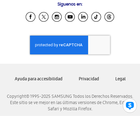
Síguenos en:
Samsung Ecuador
Samsung El Salvador
Samsung Guatemala
Samsung Honduras
Samsung Nicaragua
Samsung Panamá
Samsung República Dominicana
Samsung Venezuela
Ayuda para accesibilidad
Privacidad
Legal
Copyright© 1995-2025 SAMSUNG Todos los Derechos Reservados.
Este sitio se ve mejor en las últimas versiones de Chrome, Edge,
Safari y Mozilla Firefox.