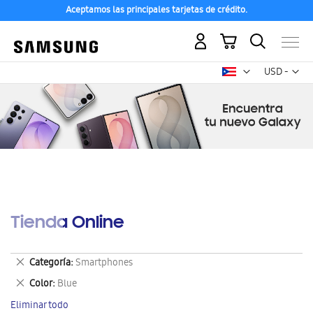
Aceptamos las principales tarjetas de crédito.
Mi carrito
Mon
USD -
dólar
estadounid
Tienda Online
Eliminar
Categoría
Smartphones
este
Eliminar
Color
Blue
artículo
este
Eliminar todo
artículo