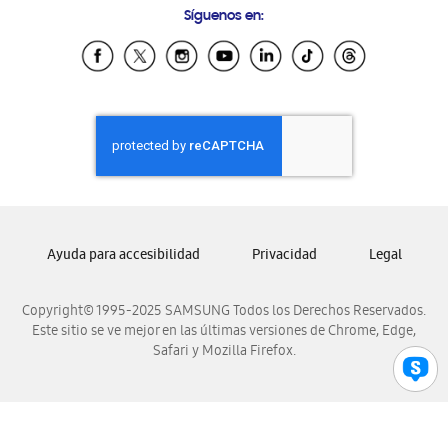
Síguenos en:
Samsung Ecuador
Samsung El Salvador
Samsung Guatemala
Samsung Honduras
Samsung Nicaragua
Samsung Panamá
Samsung República Dominicana
Samsung Venezuela
Ayuda para accesibilidad
Privacidad
Legal
Copyright© 1995-2025 SAMSUNG Todos los Derechos Reservados.
Este sitio se ve mejor en las últimas versiones de Chrome, Edge,
Safari y Mozilla Firefox.