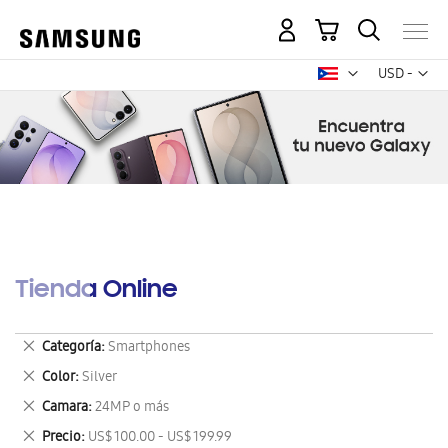
Mi carrito
Mon
USD -
dólar
estadounid
Tienda Online
Eliminar
Categoría
Smartphones
este
Eliminar
Color
Silver
artículo
este
Eliminar
Camara
24MP o más
artículo
este
Eliminar
Precio
US$ 100.00 - US$ 199.99
artículo