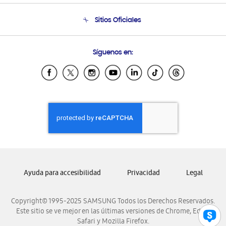
Seguimiento de tu pedido
Soporte telefónico
Sitios Oficiales
Condiciones de Compra
Soporte vía eMail
Preguntas Frecuentes
Samsung Costa Rica
Síguenos en:
Samsung Ecuador
Samsung El Salvador
Samsung Guatemala
Samsung Honduras
Samsung Nicaragua
Samsung Panamá
Samsung República Dominicana
Samsung Venezuela
Ayuda para accesibilidad
Privacidad
Legal
Copyright© 1995-2025 SAMSUNG Todos los Derechos Reservados.
Este sitio se ve mejor en las últimas versiones de Chrome, Edge,
Safari y Mozilla Firefox.