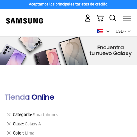
Aceptamos las principales tarjetas de crédito.
Mi carrito
Mon
USD -
dólar
estadounid
Tienda Online
Eliminar
Categoría
Smartphones
este
Eliminar
Clase
Galaxy A
artículo
este
Eliminar
Color
Lima
artículo