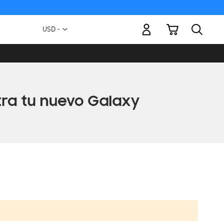
Mi carrito
Moneda
USD -
dólar
estadounidense