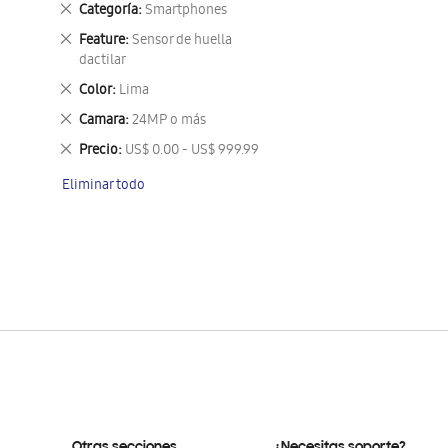
Eliminar
Categoría
Smartphones
este
Eliminar
Feature
Sensor de huella
artículo
este
dactilar
artículo
Eliminar
Color
Lima
este
Eliminar
Camara
24MP o más
artículo
este
Eliminar
Precio
US$ 0.00 - US$ 999.99
artículo
este
Eliminar todo
artículo
Otras secciones
¿Necesitas soporte?