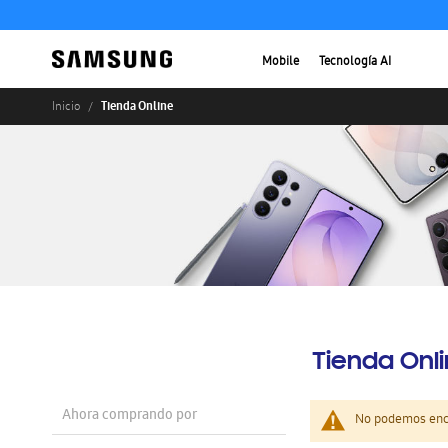
Mobile
Tecnología AI
Tienda Online
Inicio
Tienda Onl
Ahora comprando por
No podemos enco