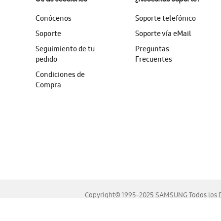
Conócenos
Soporte telefónico
Soporte
Soporte vía eMail
Seguimiento de tu
Preguntas
pedido
Frecuentes
Condiciones de
Compra
Copyright© 1995-2025 SAMSUNG Todos los D
Este sitio se ve mejor en las últimas versiones de Chrome