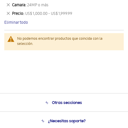
este
Eliminar
Camara
24MP o más
artículo
este
Eliminar
Precio
US$ 1,000.00 - US$ 1,999.99
artículo
este
Eliminar todo
artículo
No podemos encontrar productos que coincida con la
selección.
Otras secciones
Conócenos
¿Necesitas soporte?
Soporte