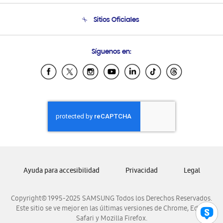
Seguimiento de tu pedido
Soporte telefónico
Sitios Oficiales
Condiciones de Compra
Soporte vía eMail
Preguntas Frecuentes
Samsung Costa Rica
Síguenos en:
Samsung Ecuador
Samsung El Salvador
Samsung Guatemala
Samsung Honduras
Samsung Nicaragua
Samsung Panamá
Samsung República Dominicana
Samsung Venezuela
Ayuda para accesibilidad
Privacidad
Legal
Copyright© 1995-2025 SAMSUNG Todos los Derechos Reservados.
Este sitio se ve mejor en las últimas versiones de Chrome, Edge,
Safari y Mozilla Firefox.