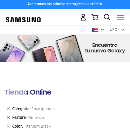
Aceptamos las principales tarjetas de crédito.
Mi carrito
Mon
USD -
dólar
estadounid
Tienda Online
Eliminar
Categoría
Smartphones
este
Eliminar
Feature
Multi-sim
artículo
este
Eliminar
Color
Titanium Black.
artículo