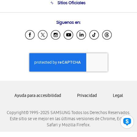
Sitios Oficiales
Condiciones de Compra
Soporte vía eMail
Preguntas Frecuentes
Samsung Costa Rica
Síguenos en:
Samsung Ecuador
Samsung El Salvador
Samsung Guatemala
Samsung Honduras
Samsung Nicaragua
Samsung Panamá
Samsung República Dominicana
Samsung Venezuela
Ayuda para accesibilidad
Privacidad
Legal
Copyright© 1995-2025 SAMSUNG Todos los Derechos Reservados.
Este sitio se ve mejor en las últimas versiones de Chrome, Edge,
Safari y Mozilla Firefox.