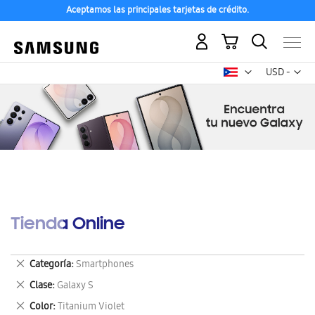
Aceptamos las principales tarjetas de crédito.
Mi carrito
Mon
USD -
dólar
estadounid
Tienda Online
Eliminar
Categoría
Smartphones
este
Eliminar
Clase
Galaxy S
artículo
este
Eliminar
Color
Titanium Violet
artículo