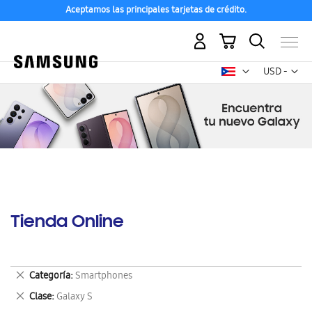
Aceptamos las principales tarjetas de crédito.
Mi carrito
Mon
USD -
dólar
estadounid
Tienda Online
Eliminar
Categoría
Smartphones
este
Eliminar
Clase
Galaxy S
artículo
este