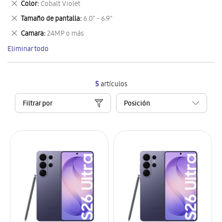
Eliminar
Color
Cobalt Violet
artículo
este
Eliminar
Tamaño de pantalla
6.0" - 6.9"
artículo
este
Eliminar
Camara
24MP o más
artículo
este
Eliminar todo
artículo
5
artículos
Filtrar por