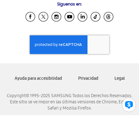
Síguenos en:
Samsung Ecuador
Samsung El Salvador
Samsung Guatemala
Samsung Honduras
Samsung Nicaragua
Samsung Panamá
Samsung República Dominicana
Samsung Venezuela
Ayuda para accesibilidad
Privacidad
Legal
Copyright© 1995-2025 SAMSUNG Todos los Derechos Reservados.
Este sitio se ve mejor en las últimas versiones de Chrome, Edge,
Safari y Mozilla Firefox.