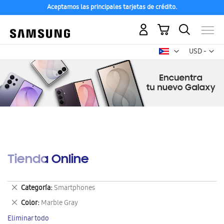
Aceptamos las principales tarjetas de crédito.
Mi carrito
Mon
USD -
dólar
estadounid
Tienda Online
Eliminar
Categoría
Smartphones
este
Eliminar
Color
Marble Gray
artículo
este
Eliminar todo
artículo