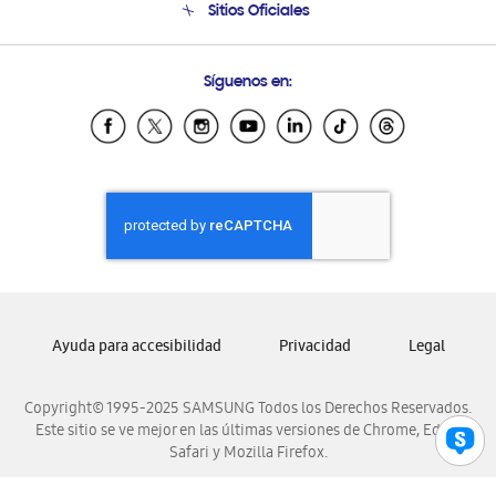
Sitios Oficiales
Condiciones de Compra
Soporte vía eMail
Preguntas Frecuentes
Samsung Costa Rica
Síguenos en:
Samsung Ecuador
Samsung El Salvador
Samsung Guatemala
Samsung Honduras
Samsung Nicaragua
Samsung Panamá
Samsung República Dominicana
Samsung Venezuela
Ayuda para accesibilidad
Privacidad
Legal
Copyright© 1995-2025 SAMSUNG Todos los Derechos Reservados.
Este sitio se ve mejor en las últimas versiones de Chrome, Edge,
Safari y Mozilla Firefox.