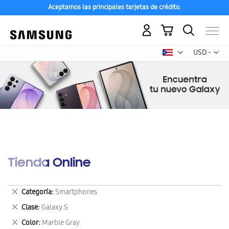
Aceptamos las principales tarjetas de crédito.
Mi carrito
Mon
USD -
dólar
estadounid
Tienda Online
Eliminar
Categoría
Smartphones
este
Eliminar
Clase
Galaxy S
artículo
este
Eliminar
Color
Marble Gray
artículo