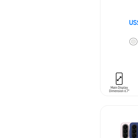
US
AÑADIR AL C