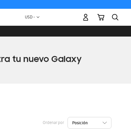
Mi carrito
Moneda
USD -
dólar
estadounidense
Ordenar por