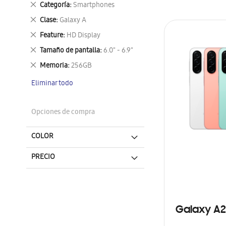
Eliminar
Categoría
Smartphones
este
Eliminar
Clase
Galaxy A
artículo
este
Eliminar
Feature
HD Display
artículo
este
Eliminar
Tamaño de pantalla
6.0" - 6.9"
artículo
este
Eliminar
Memoria
256GB
artículo
este
Eliminar todo
artículo
Opciones de compra
COLOR
PRECIO
Galaxy A2