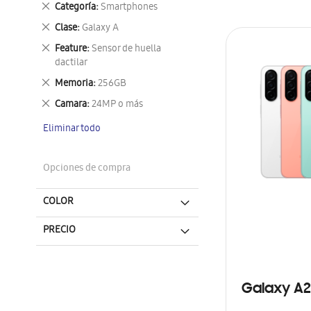
Eliminar
Categoría
Smartphones
este
Eliminar
Clase
Galaxy A
artículo
este
Eliminar
Feature
Sensor de huella
artículo
este
dactilar
artículo
Eliminar
Memoria
256GB
este
Eliminar
Camara
24MP o más
artículo
este
Eliminar todo
artículo
Opciones de compra
COLOR
PRECIO
Galaxy A2