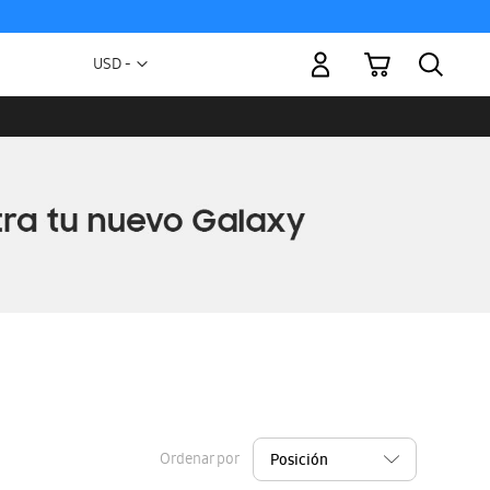
Mi carrito
Moneda
USD -
dólar
estadounidense
Ordenar por