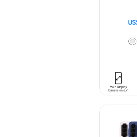
US
AÑADIR AL C