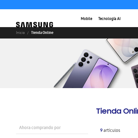
Mobile
Tecnología AI
Tienda Online
Inicio
Tienda Onl
Ahora comprando por
9
artículos