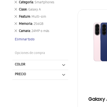
Eliminar
Categoría
Smartphones
este
Eliminar
Clase
Galaxy A
artículo
este
Eliminar
Feature
Multi-sim
artículo
este
Eliminar
Memoria
256GB
artículo
este
Eliminar
Camara
24MP o más
artículo
este
Eliminar todo
artículo
Opciones de compra
COLOR
PRECIO
Galaxy 