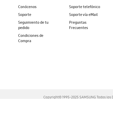
Conócenos
Soporte telefónico
Soporte
Soporte vía eMail
Seguimiento de tu
Preguntas
pedido
Frecuentes
Condiciones de
Compra
Copyright© 1995-2025 SAMSUNG Todos los D
Este sitio se ve mejor en las últimas versiones de Chrome