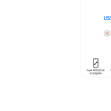
US
AÑADIR AL C