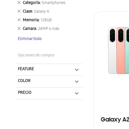
Eliminar
Categoría
Smartphones
este
Eliminar
Clase
Galaxy A
artículo
este
Eliminar
Memoria
128GB
artículo
este
Eliminar
Camara
24MP o más
artículo
este
Eliminar todo
artículo
Opciones de compra
FEATURE
COLOR
PRECIO
Galaxy A2