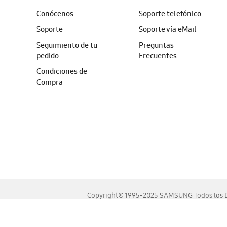
Conócenos
Soporte telefónico
Soporte
Soporte vía eMail
Seguimiento de tu
Preguntas
pedido
Frecuentes
Condiciones de
Compra
Copyright© 1995-2025 SAMSUNG Todos los D
Este sitio se ve mejor en las últimas versiones de Chrome