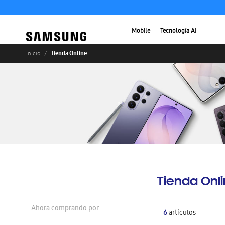
Mobile
Tecnología AI
Tienda Online
Inicio
Tienda Onl
Ahora comprando por
6
artículos