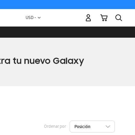
Mi carrito
Moneda
USD -
dólar
estadounidense
Ordenar por