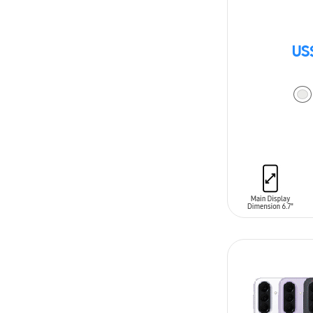
US
AÑADIR AL C