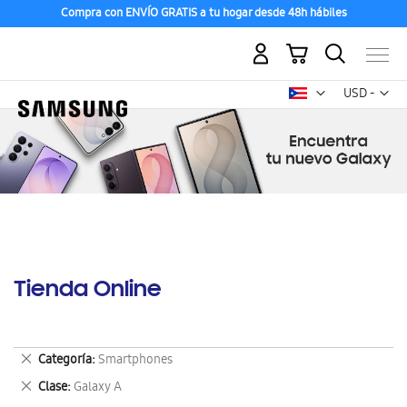
Compra con ENVÍO GRATIS a tu hogar desde 48h hábiles
Mi carrito
Mon
USD -
dólar
estadounid
Tienda Online
Eliminar
Categoría
Smartphones
este
Eliminar
Clase
Galaxy A
artículo
este