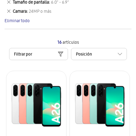
Eliminar
Tamaño de pantalla
6.0" - 6.9"
artículo
este
Eliminar
Camara
24MP o más
artículo
este
Eliminar todo
artículo
16
artículos
Filtrar por