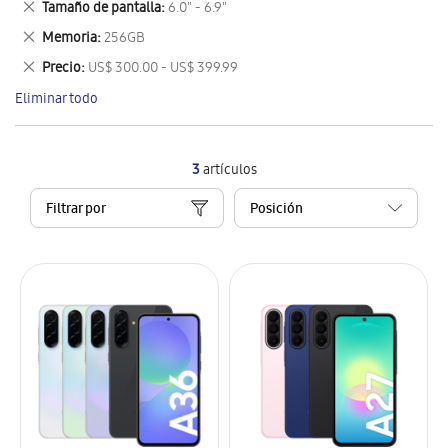
Eliminar
Tamaño de pantalla
6.0" - 6.9"
artículo
este
Eliminar
Memoria
256GB
artículo
este
Eliminar
Precio
US$ 300.00 - US$ 399.99
artículo
este
Eliminar todo
artículo
3
artículos
Filtrar por