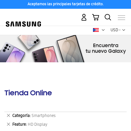
Aceptamos las principales tarjetas de crédito.
Mi carrito
Mon
USD -
dólar
estadounid
Tienda Online
Eliminar
Categoría
Smartphones
este
Eliminar
Feature
HD Display
artículo
este