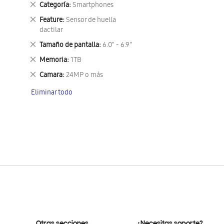
Eliminar
Categoría
Smartphones
este
Eliminar
Feature
Sensor de huella
artículo
este
dactilar
artículo
Eliminar
Tamaño de pantalla
6.0" - 6.9"
este
Eliminar
Memoria
1TB
artículo
este
Eliminar
Camara
24MP o más
artículo
este
Eliminar todo
artículo
Otras secciones
¿Necesitas soporte?