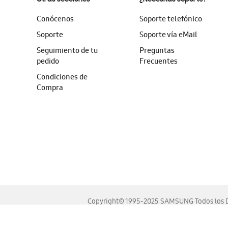
Conócenos
Soporte telefónico
Soporte
Soporte vía eMail
Seguimiento de tu
Preguntas
pedido
Frecuentes
Condiciones de
Compra
Copyright© 1995-2025 SAMSUNG Todos los D
Este sitio se ve mejor en las últimas versiones de Chrome