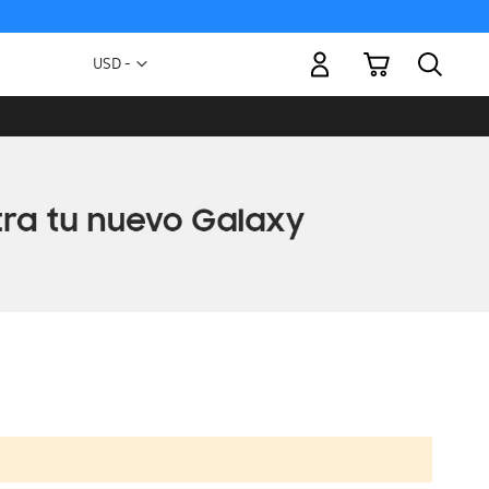
Mi carrito
Moneda
USD -
dólar
estadounidense