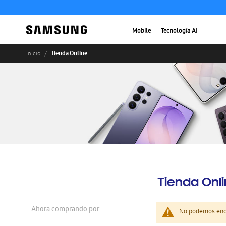
Mobile
Tecnología AI
Tienda Online
Inicio
Tienda Onl
Ahora comprando por
No podemos enco