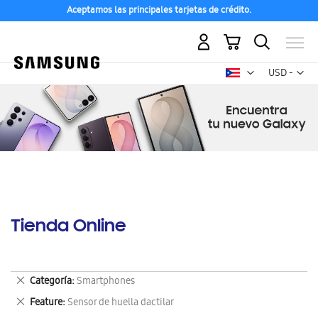
Aceptamos las principales tarjetas de crédito.
Mi carrito
Mon
USD -
dólar
estadounid
Tienda Online
Eliminar
Categoría
Smartphones
este
Eliminar
Feature
Sensor de huella dactilar
artículo
este