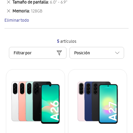
Eliminar
Tamaño de pantalla
6.0" - 6.9"
artículo
este
Eliminar
Memoria
128GB
artículo
este
Eliminar todo
artículo
5
artículos
Filtrar por