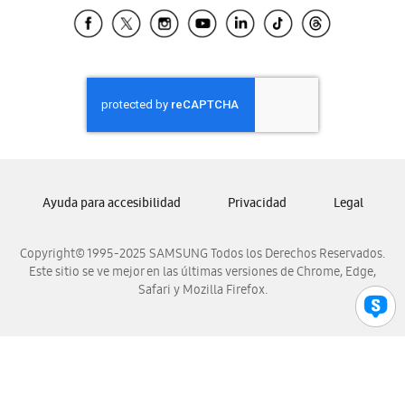
Samsung El Salvador
Samsung Guatemala
Samsung Honduras
Samsung Nicaragua
Samsung Panamá
Samsung República Dominicana
Samsung Venezuela
Ayuda para accesibilidad
Privacidad
Legal
Copyright© 1995-2025 SAMSUNG Todos los Derechos Reservados.
Este sitio se ve mejor en las últimas versiones de Chrome, Edge,
Safari y Mozilla Firefox.