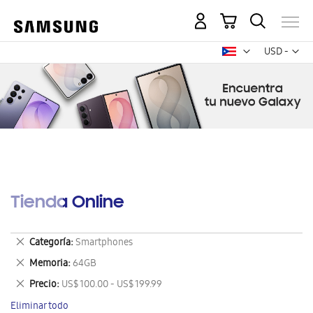
Mi carrito
Mon
USD -
dólar
estadounid
Tienda Online
Eliminar
Categoría
Smartphones
este
Eliminar
Memoria
64GB
artículo
este
Eliminar
Precio
US$ 100.00 - US$ 199.99
artículo
este
Eliminar todo
artículo