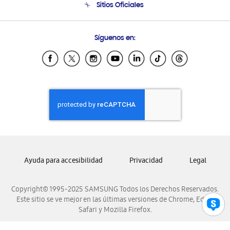
Sitios Oficiales
Condiciones de Compra
Soporte vía eMail
Preguntas Frecuentes
Samsung Costa Rica
Síguenos en:
Samsung Ecuador
Samsung El Salvador
Samsung Guatemala
Samsung Honduras
Samsung Nicaragua
Samsung Panamá
Samsung República Dominicana
Samsung Venezuela
Ayuda para accesibilidad
Privacidad
Legal
Copyright© 1995-2025 SAMSUNG Todos los Derechos Reservados.
Este sitio se ve mejor en las últimas versiones de Chrome, Edge,
Safari y Mozilla Firefox.