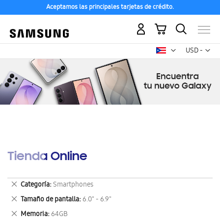
Aceptamos las principales tarjetas de crédito.
Mi carrito
Mon
USD -
dólar
estadounid
Tienda Online
Eliminar
Categoría
Smartphones
este
Eliminar
Tamaño de pantalla
6.0" - 6.9"
artículo
este
Eliminar
Memoria
64GB
artículo